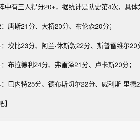
阵中有三人得分20+，据统计是队史第4次，具体
2：唐斯21分、大桥20分、布伦森20分；
4：坎比23分、阿兰·休斯敦22分、斯普雷维尔20
4：布拉德利24分、弗雷泽21分、卢卡斯20分；
4：巴内特25分、德布斯切尔22分、威利斯·里德2
吧】