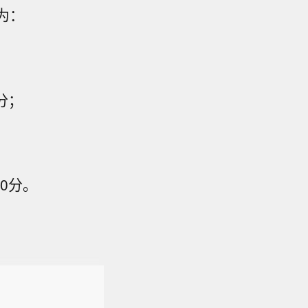
为：
分；
0分。