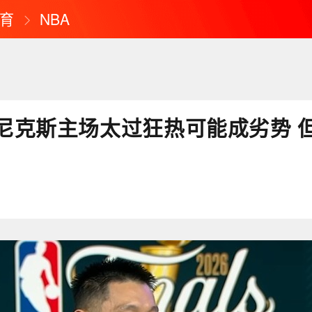
育
NBA
尼克斯主场太过狂热可能成劣势 