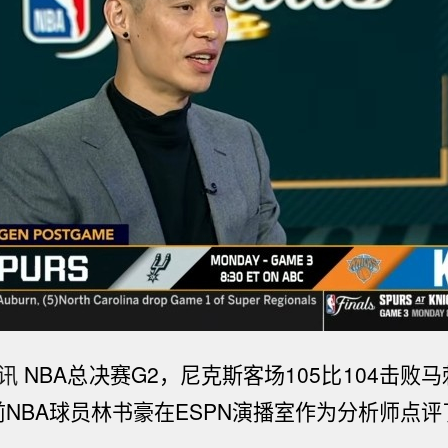
日讯
NBA总决赛G2，尼克斯客场105比104击败
前NBA球员林书豪在ESPN演播室作为分析师点