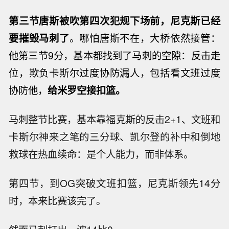
第三节唐斯被吹第四次犯规下场前，尼克斯已经
要摧毁马刺了
。哪怕唐斯不在，大桥依然接管：
他第三节9分，基本都找到了马刺的空隙：反击走
位，欺负卡斯尔过度协防漏人，包括看文班过度
协防他，
给米罗空接扣篮。
马刺整节比赛，基本靠福克斯的反击2+1、文班和
卡斯尔神来之笔的三分球、凯尔登的补中和倒地
救球在热血续命：是个人能力，而非体系。
第四节，到OG突破文班扣篮，尼克斯领先14分
时，本来比赛该完了。