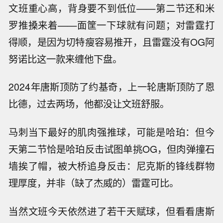
文班重心高，背身要不到低位——第二节还和米
罗推搡来着——面筐一下球就有问题；对雷霆打
得顺，是因为切特瘦容易推开，且雷霆没有OG阿
努诺比这一款来缠他下盘。
2024年唐斯顶防了约基奇，上一轮唐斯顶防了恩
比德，过去两场，他都没让文班舒服。
马刺当下最好的肌肉强推球，可能是哈珀：但今
天第二节恰是哈珀反击试图单挑OG，但肉弹撞石
墙挨了帽，被大桥追身反击：尼克斯的锋线群物
理厚度，并非（缺了杰威的）雷霆可比。
当然文班今天依然进了若干天赋球，但看看唐斯