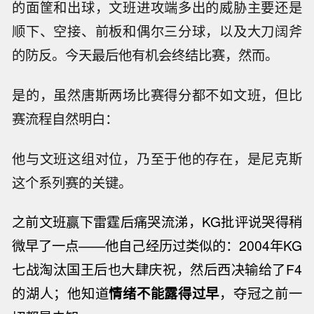
的面筐和出球，文班进攻端多出的威胁主要还是
顺下、空接、前板和偶尔三分球，以及大刀阔斧
的防反。今天最后他有机会终结比赛，然而。
是的，虽然唐斯两场比赛得分都不如文班，但比
赛流程自然明白：
他与文班这组对位，乃至于他的存在，是尼克斯
这个系列赛的关键。
之前文班赢下雷霆后痛哭流涕，KG批评说哭得稍
微早了一点——他自己经历过类似的：2004年KG
七战淘汰国王后也大肆庆祝，然后西决输给了F4
的湖人；他知道
情绪不能露得过早
，夺冠之前一