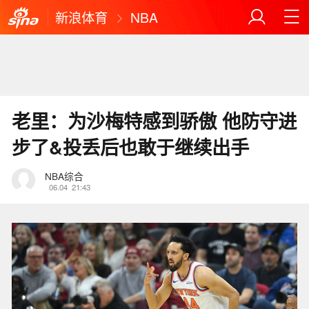
新浪体育
NBA
老里：为沙梅特感到骄傲 他防守进
步了&投丢后也敢于继续出手
NBA综合
06.04
21:43