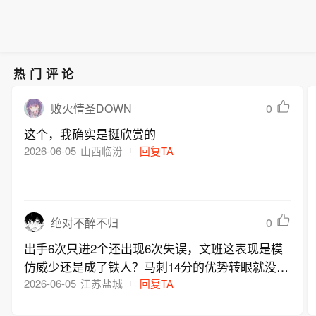
热门评论
0
败火情圣DOWN
这个，我确实是挺欣赏的
2026-06-05
山西临汾
回复TA
0
绝对不醉不归
出手6次只进2个还出现6次失误，文班这表现是模
仿威少还是成了铁人？马刺14分的优势转眼就没
了，这种剧情连电影编剧都想不到
2026-06-05
江苏盐城
回复TA