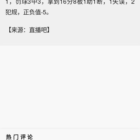
1，罚球3中3，拿到16分8板1助1断，1失误，2
犯规，正负值-5。
【来源：直播吧】
热门评论