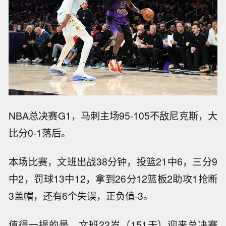
NBA总决赛G1，马刺主场95-105不敌尼克斯，大
比分0-1落后。
本场比赛，文班出战38分钟，投篮21中6，三分9
中2，罚球13中12，拿到26分12篮板2助攻1抢断
3盖帽，还有6个失误，正负值-3。
值得一提的是，文班22岁（151天）迎来总决赛