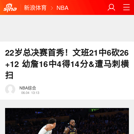
新浪体育
NBA
22岁总决赛首秀！文班21中6砍26
+12 幼詹16中4得14分&遭马刺横
扫
NBA综合
06.04
13:13