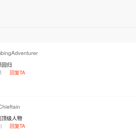
bingAdventurer
择回归
京
回复TA
ieftain
到顶级人物
川
回复TA