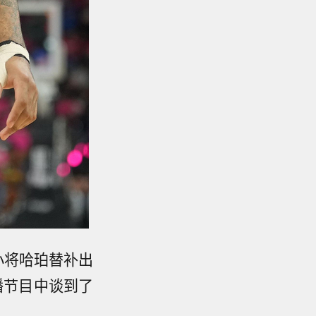
小将哈珀替补出
播节目中谈到了