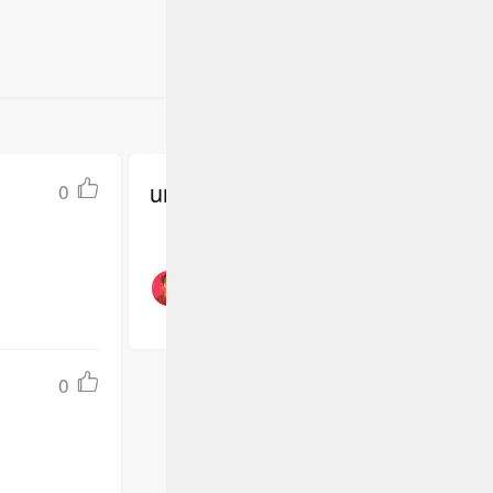
undefined
0
0