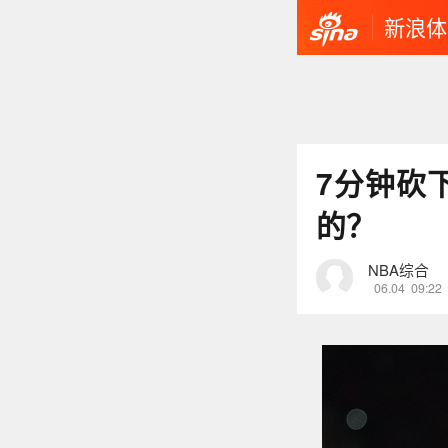
新浪体
7分钟砍
的？
NBA综合
06.04
09:22