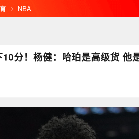
育
NBA
下10分！杨健：哈珀是高级货 他