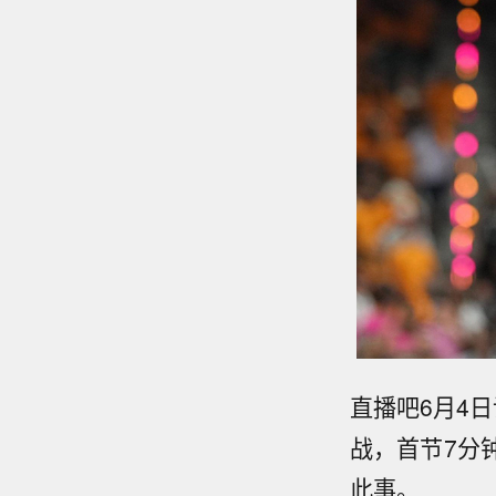
直播吧6月4
战，首节7分
此事。