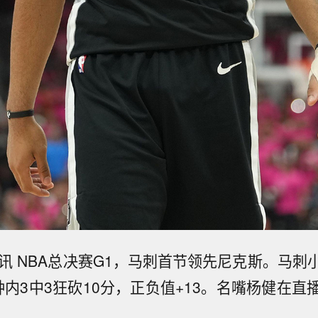
日讯 NBA总决赛G1，马刺首节领先尼克斯。马刺
钟内3中3狂砍10分，正负值+13。名嘴杨健在直