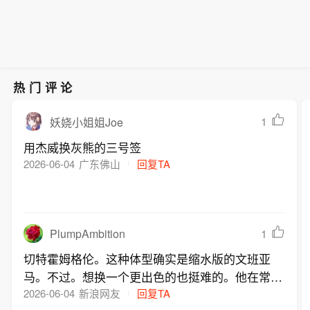
热门评论
1
妖娆小姐姐Joe
用杰威换灰熊的三号签
2026-06-04
广东佛山
回复TA
PlumpAmbition
1
切特霍姆格伦。这种体型确实是缩水版的文班亚
马。不过。想换一个更出色的也挺难的。他在常规
赛的作用还是很突出的。进攻效率。防守篮板。所
2026-06-04
新浪网友
回复TA