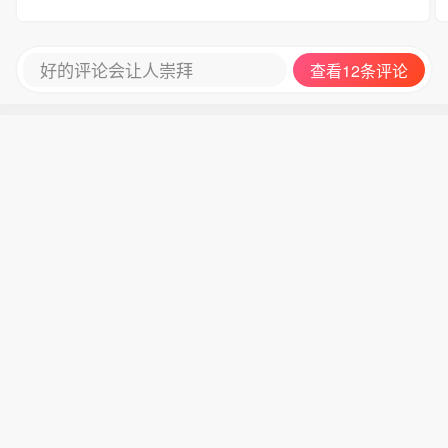
有方面都排在文班之后。我坚信。并不是每次季后
赛都会碰上文班亚马。就算遇到了。只要像尼克斯
那样。有个罗宾逊在。就能对付文班亚马
好的评论会让人崇拜
查看12条评论