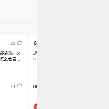
23
番茄精但不炒
都清楚。反
那个赛季~威少换上三个人。之后连赢~简
怎么会表现
2026-06-04
北京
回复TA
詹姆斯的品
undefined
14