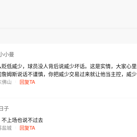
小小曼
么贬低威少，球员没人背后说威少坏话。这是实情，大家心里
初詹姆斯说话不谨慎，你把威少交易过来就让他当主控，威少
为什么詹姆斯不在的时候，威少能帮浓眉拿到五连胜呢？正是
东佛山
回复TA
他自封GOAT却没人认可
日子
，不上场也说不过去
苏盐城
回复TA