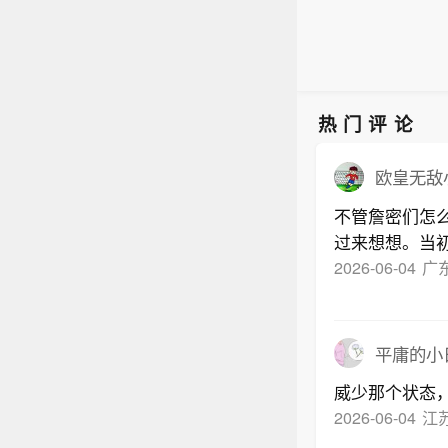
热门评论
欧皇无敌
不管詹密们怎
过来想想。当
得那么离谱？
2026-06-04
广
行最差，才导致
平庸的小
威少那个状态
2026-06-04
江