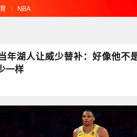
育
NBA
当年湖人让威少替补：好像他不
少一样