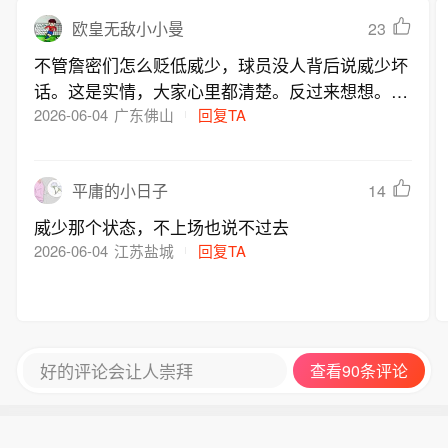
23
欧皇无敌小小曼
不管詹密们怎么贬低威少，球员没人背后说威少坏
话。这是实情，大家心里都清楚。反过来想想。当
初詹姆斯说话不谨慎，你把威少交易过来就让他当
2026-06-04
广东佛山
回复TA
主控，威少怎么会表现得那么离谱？为什么詹姆斯
不在的时候，威少能帮浓眉拿到五连胜呢？正是詹
14
平庸的小日子
姆斯的品行最差，才导致他自封GOAT却没人认可
威少那个状态，不上场也说不过去
2026-06-04
江苏盐城
回复TA
好的评论会让人崇拜
查看90条评论