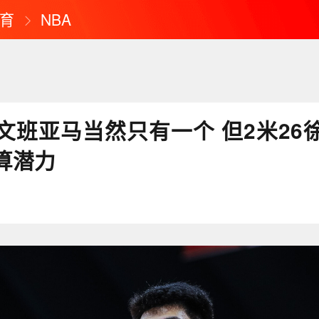
育
NBA
文班亚马当然只有一个 但2米26
算潜力