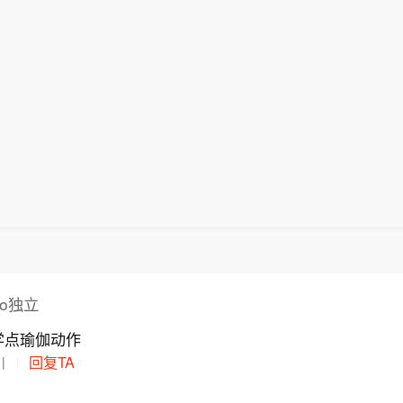
uto独立
学点瑜伽动作
川
回复TA