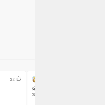
32
幸福小院夏199306
徐昕休赛期应该去少林寺修炼易筋经，增
2026-06-04
北京
回复TA