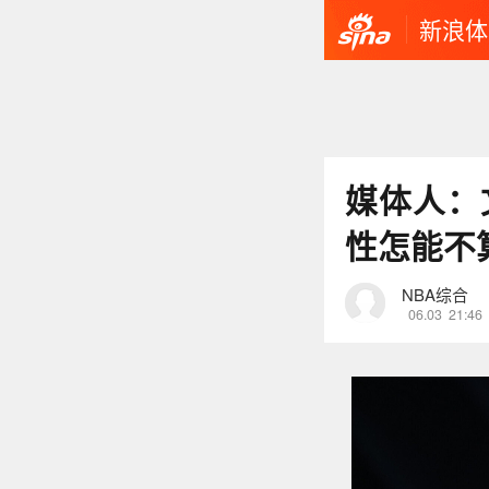
新浪体
媒体人：
性怎能不
NBA综合
06.03
21:46