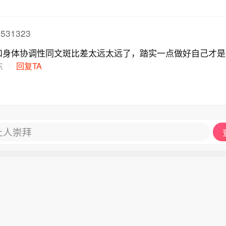
531323
和身体协调性同文斑比差太远太远了，踏实一点做好自己才是
东
回复TA
让人崇拜