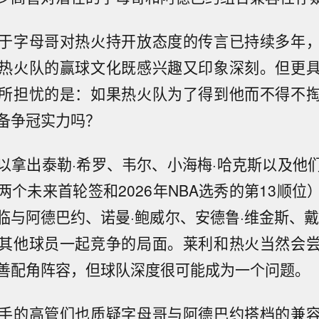
于字母哥对热火持开放态度的传言已持续多年
热火队的赢球文化既感兴趣又印象深刻。但更
所担忧的是：如果热火队为了得到他而不得不
备争冠实力吗？
以拿出泰勒·希罗、韦尔、小海梅·哈克斯以及他
两个未来首轮签和2026年NBA选秀的第13顺位
临与阿德巴约、诺曼·鲍威尔、安德鲁·维金斯、戴
其他球员一起竞争的局面。莱利和热火当然会
善配角阵容，但球队深度很可能成为一个问题。
手的高管们也质疑字母哥与阿德巴约搭档的兼