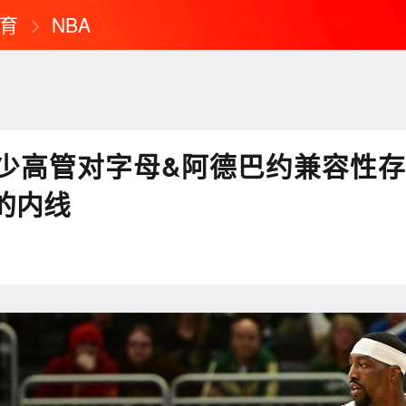
育
NBA
少高管对字母&阿德巴约兼容性存
的内线