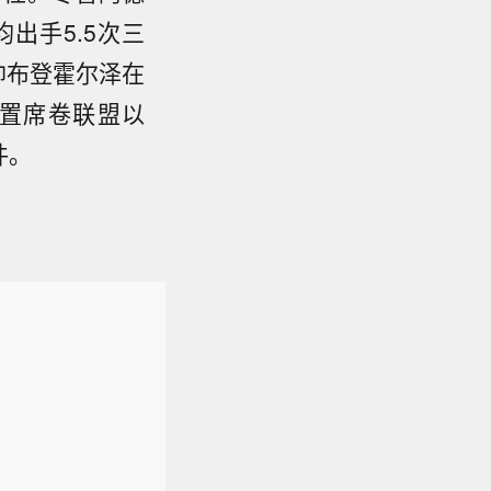
出手5.5次三
帅布登霍尔泽在
配置席卷联盟以
件。