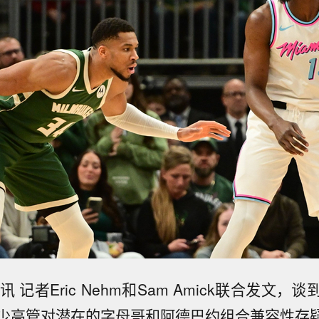
讯 记者Eric Nehm和Sam Amick联合发文，
少高管对潜在的字母哥和阿德巴约组合兼容性存