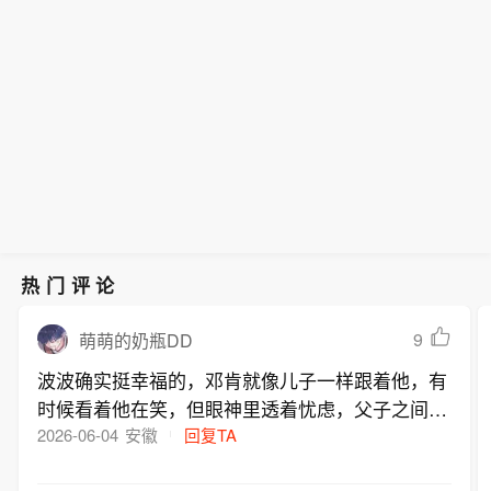
热门评论
9
萌萌的奶瓶DD
波波确实挺幸福的，邓肯就像儿子一样跟着他，有
时候看着他在笑，但眼神里透着忧虑，父子之间就
是这样，一个承受痛苦，另一个只能假装开心，但
2026-06-04
安徽
回复TA
能感觉到邓肯心里有多煎熬！这大概就是感情吧，