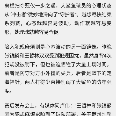
离横扫夺冠仅一步之遥，大鲨鱼球员的心理状态
从“冲击者”微妙地滑向了“守护者”。越想尽快结束
系列赛，心态就越容易波动，动作就越容易变
形，处理球就越容易仓促。
陷入犯规麻烦则是心态波动的另一面镜像。昨晚
张镇麟和王哲林双双受到犯规困扰，虽然身背4次
犯规没被罚下，但也被迫牺牲了大量上场时间。
前者是防守对方小外援的尖兵，后者是篮下的定
海神针，两人打得少直接削弱了大鲨鱼的防守强
度。
赛后发布会上，有媒体问卢伟：“王哲林和张镇麟
因为犯规麻烦影响到了球队部署，关于裁判判罚