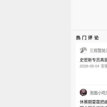
热门评论
三观暂处
史密斯专员真
2026-06-04
安
泡面小吃货
休赛期雷霆把