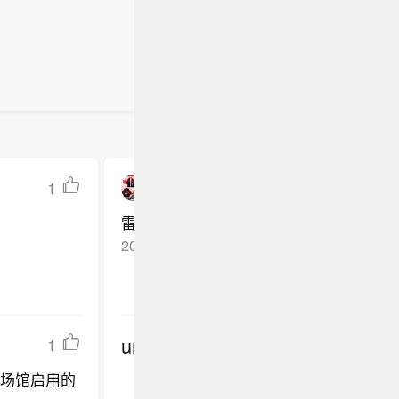
1
只玩桌游小可爱
雷霆这么拮据，只出5000万
2026-06-04
山东
回复TA
undefined
1
新场馆启用的