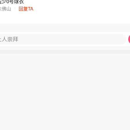
威少0号球衣
东佛山
回复TA
让人崇拜