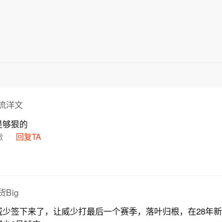
流洋文
是够狠的
徽
回复TA
Big
威少签下来了，让威少打最后一个赛季，落叶归根，在28年