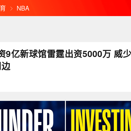
育
NBA
9亿新球馆雷霆出资5000万 威少
周边