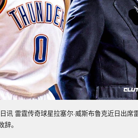
03日讯 雷霆传奇球星拉塞尔·威斯布鲁克近日出席
致辞。