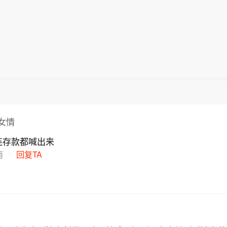
女情
连存款都喊出来
南
回复TA