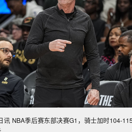
日讯 NBA季后赛东部决赛G1，骑士加时104-1
后。