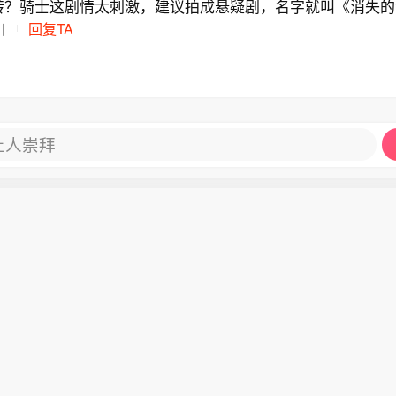
转？骑士这剧情太刺激，建议拍成悬疑剧，名字就叫《消失的
川
回复TA
让人崇拜