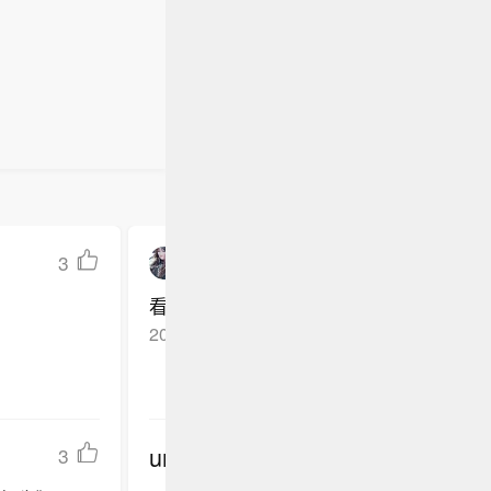
3
淡泊宁静的海子
看来要是这场再输掉，教练被解雇的可能
2026-05-21
江苏盐城
回复TA
undefined
3