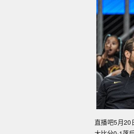
直播吧5月20
大比分0-1落