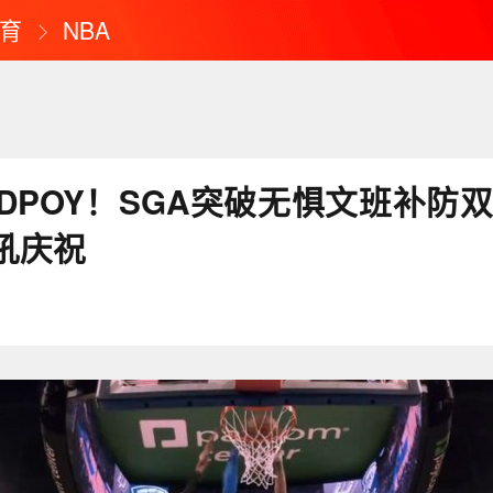
育
NBA
DPOY！SGA突破无惧文班补防双
吼庆祝