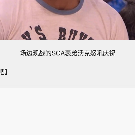
场边观战的SGA表弟沃克怒吼庆祝
吧】