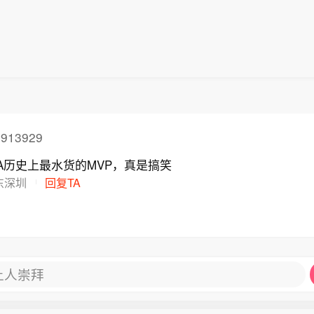
913929
A历史上最水货的MVP，真是搞笑
东深圳
回复TA
让人崇拜