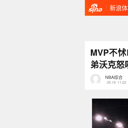
新浪体
MVP不怵
弟沃克怒
NBA综合
05.19
11:22