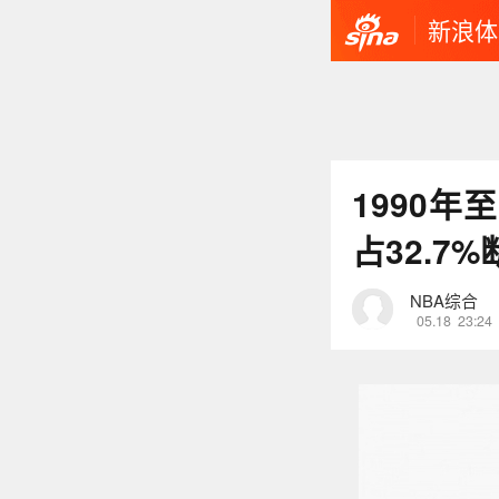
新浪体
1990年
占32.7
NBA综合
05.18
23:24