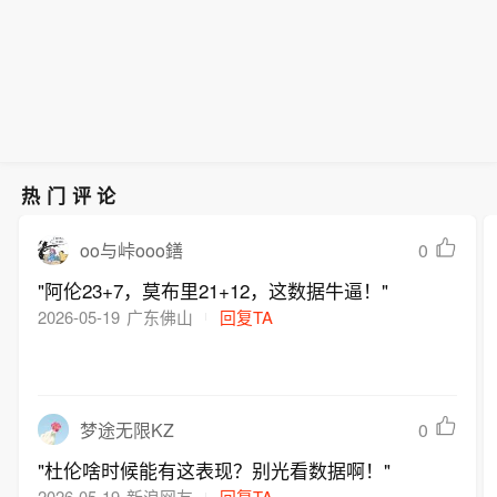
热门评论
0
oo与峠ooo鐥
"阿伦23+7，莫布里21+12，这数据牛逼！"
2026-05-19
广东佛山
回复TA
0
梦途无限KZ
"杜伦啥时候能有这表现？别光看数据啊！"
2026-05-19
新浪网友
回复TA