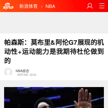
新浪体育
NBA
帕森斯：莫布里&阿伦G7展现的机
动性+运动能力是我期待杜伦做到
的
NBA综合
05月18日
23:23