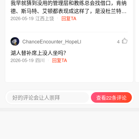
我早就猜到没用的管理层和教练总会找借口，肯纳
德、斯马特、艾顿都表现成这样了，是没杜兰特和
范乔丹的问题吗
2026-05-19
江西上饶
回复TA
ChanceEncounter_HopeLi
4
湖人替补席上没人坐吗？
2026-05-19
四川
回复TA
好的评论会让人崇拜
查看22条评论