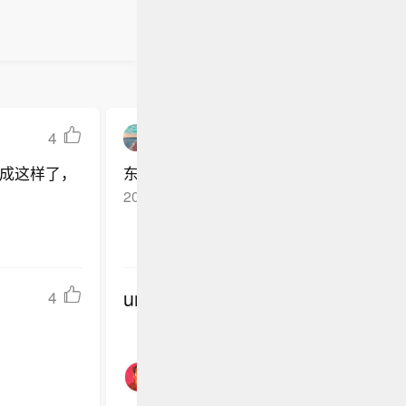
4
酒馆的诗人
成这样了，
东契奇好像没看见我
2026-05-19
山东
回复TA
undefined
4