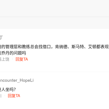
丁
用的管理层和教练总会找借口，肯纳德、斯马特、艾顿都表现
范乔丹的问题吗
西上饶
回复TA
ncounter_HopeLi
没人坐吗？
川
回复TA