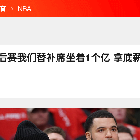
育
NBA
后赛我们替补席坐着1个亿 拿底