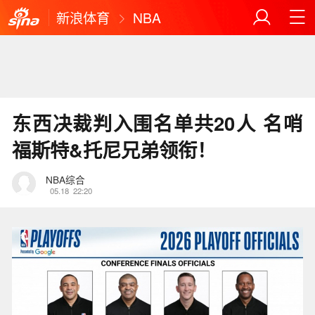
新浪体育
NBA
东西决裁判入围名单共20人 名哨
福斯特&托尼兄弟领衔！
NBA综合
05.18
22:20