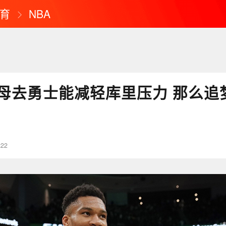
育
NBA
母去勇士能减轻库里压力 那么追
:22