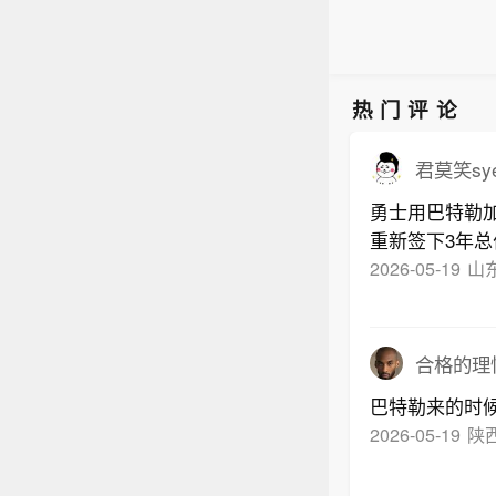
热门评论
君莫笑sy
勇士用巴特勒
重新签下3年总
薪合同联手库
2026-05-19
山
合格的理
巴特勒来的时
2026-05-19
陕