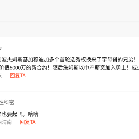
e
加波杰姆斯基加穆迪加多个首轮选秀权换来了字母哥的兄弟！
价值5000万的新合约！随后詹姆斯以中产薪资加入勇士！威
里
东
回复TA
性科密
候也要起飞，哈哈
西渭南
回复TA