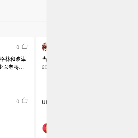
0
dna里的青年热血
格林和波津
当年詹姆斯去热火，现在字母去勇士，宿
少以老将底
2026-05-19
吉林吉林市
回复TA
undefined
0