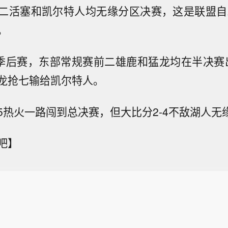
二活塞和凯尔特人均无缘分区决赛，这是联盟自2
。
赛季季后赛，东部常规赛前二雄鹿和猛龙均在半决赛
龙抢七输给凯尔特人。
5热火一路闯到总决赛，但大比分2-4不敌湖人无
吧】