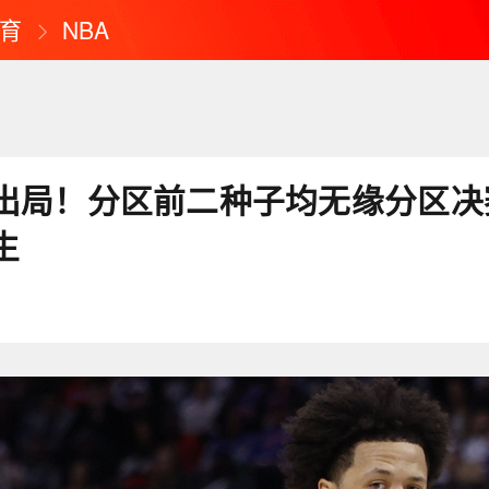
育
NBA
出局！分区前二种子均无缘分区决赛 
生