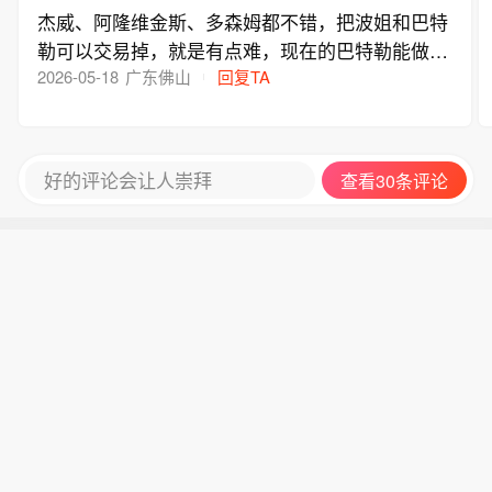
杰威、阿隆维金斯、多森姆都不错，把波姐和巴特
勒可以交易掉，就是有点难，现在的巴特勒能做的
桑托斯已经能胜任了
2026-05-18
广东佛山
回复TA
好的评论会让人崇拜
查看30条评论