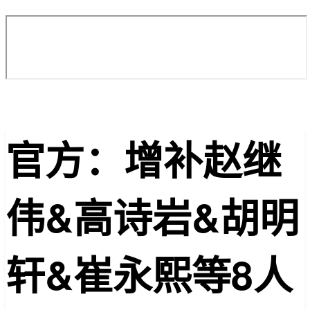
官方：增补赵继
伟&高诗岩&胡明
轩&崔永熙等8人