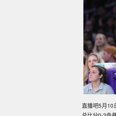
直播吧5月10
总比分0-3命