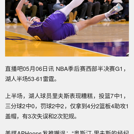
直播吧05月06日讯 NBA季后赛西部半决赛G1，
湖人半场53-61雷霆。
上半场，湖人球员里夫斯表现糟糕，投篮7中1，
三分球2中0，罚球2中2，仅拿到4分2篮板4助攻1
盖帽，有3次失误和2次犯规。
美媒APHoops发推嘲讽：“奥斯汀·里夫斯的经纪