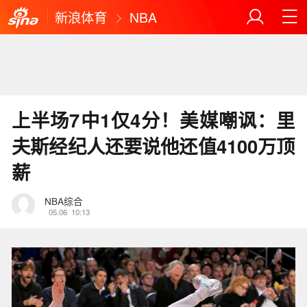
新浪体育
NBA
上半场7中1仅4分！美媒嘲讽：里
夫斯经纪人还要说他还值4100万顶
薪
NBA综合
05.06
10:13