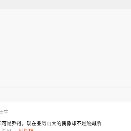
士生
偶像可是乔丹，现在亚历山大的偶像却不是詹姆斯
江湖州
回复TA