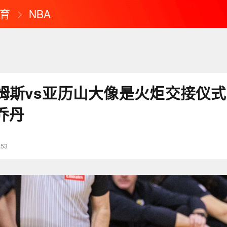
育
NBA
姆斯vs亚历山大像是火炬交接仪式 
乔丹
:53