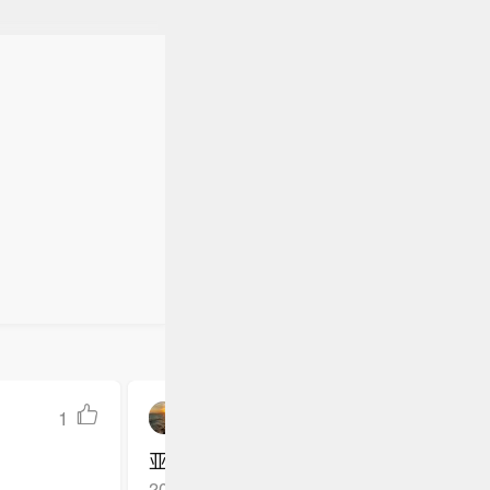
1
云霭gone
亚历山大向历史顶尖球星表达敬意
2026-05-06
江苏盐城
回复TA