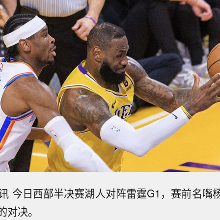
日讯 今日西部半决赛湖人对阵雷霆G1，赛前名嘴
的对决。