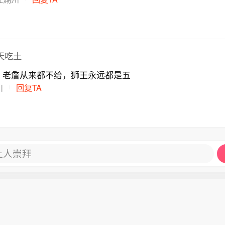
天天吃土
，老詹从来都不给，狮王永远都是五
川
回复TA
让人崇拜