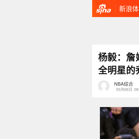
新浪体
杨毅：詹
全明星的
NBA综合
05月06日
08