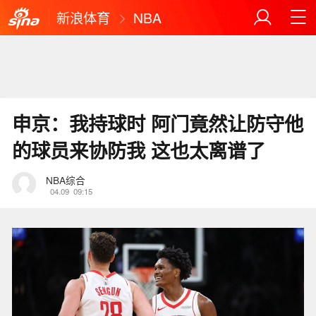
新浪体育
NBA
申京：我持球时 阿门竟然让防守他
的球员来协防我 这也太离谱了
NBA综合
04.09
09:15