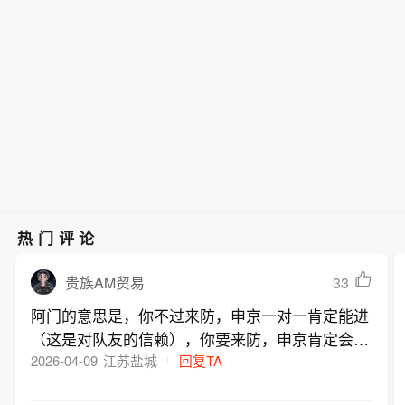
热门评论
33
贵族AM贸易
阿门的意思是，你不过来防，申京一对一肯定能进
（这是对队友的信赖），你要来防，申京肯定会传
球，我就有机会扣篮，这话不假，表面上帮了对
2026-04-09
江苏盐城
回复TA
手，其实是信任队友