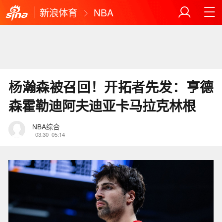
新浪体育
NBA
杨瀚森被召回！开拓者先发：亨德
森霍勒迪阿夫迪亚卡马拉克林根
NBA综合
03.30
05:14