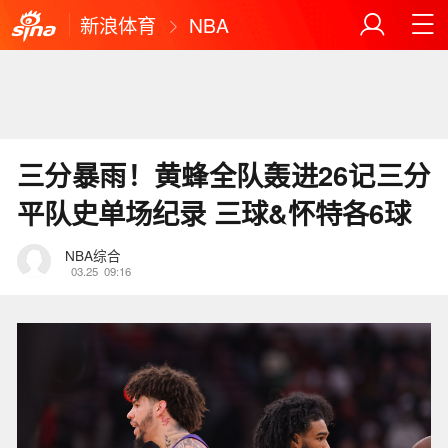
新浪体育
NBA
三分暴雨！黄蜂全队轰进26记三分
平队史单场纪录 三球&怀特各6球
NBA综合
03.25
09:16