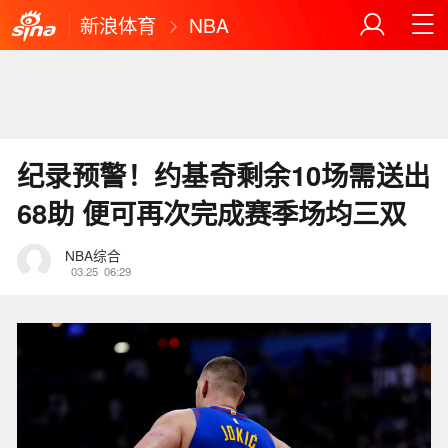
新浪体育
NBA
纪录预警！约基奇剩余10场需送出
68助 便可再次完成赛季场均三双
NBA综合
03.25
06:29