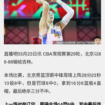
直播吧03月23日讯 CBA常规赛第29轮，北京以8
6-88输给吉林。
本场比赛，北京男篮顶薪中锋周琦上阵28分23秒
10投8中，但是罚球8中0，拿到16分6篮板4盖
帽，最后绝杀三分不中。
上一场对垒辽宁，周琦全场14罚5中，其中最后连