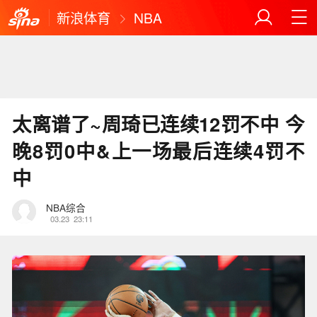
新浪体育
NBA
太离谱了~周琦已连续12罚不中 今
晚8罚0中&上一场最后连续4罚不
中
NBA综合
03.23
23:11