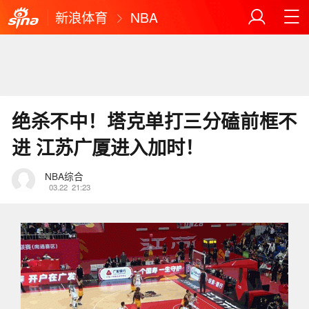
新浪体育
NBA
绝杀不中！塔克单打三分磕前框不
进 江苏广厦进入加时！
NBA综合
03.22
21:23