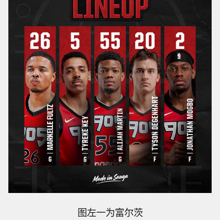
图左一为富尔茨