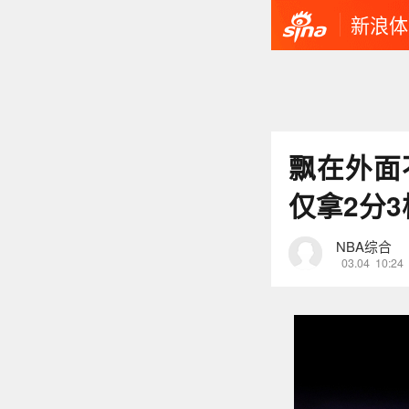
新浪体
飘在外面
仅拿2分3
NBA综合
03.04
10:24