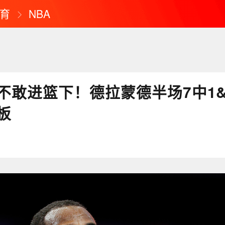
育
NBA
不敢进篮下！德拉蒙德半场7中1&
板