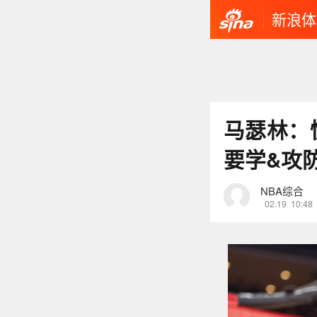
新浪体
马瑟林：
要学&攻
NBA综合
02.19
10:48