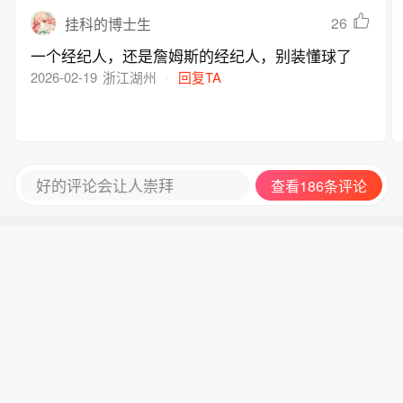
于“他们是软蛋，所以我也可以做软蛋”——（3）
26
挂科的博士生
“抱团”与“巨星组合”是两回事——“抱团”是软蛋球员
去主动寻找靠山、狐假虎威——“巨星组合”则有可
一个经纪人，还是詹姆斯的经纪人，别装懂球了
能是球队自然成长所得，或者管理层出于事业野心
2026-02-19
浙江湖州
回复TA
的操作——人们抨击“抱团”是为了打击球员当中存
在的软蛋投机行为、保护竞技精神——（4）回到
湖人F4——马龙、佩顿肯定是“去”抱团——已经取
下三连王朝伟业的科鲨，既无抱团必要，本身也没
好的评论会让人崇拜
查看186条评论
有挪窝投奔，而是以王者之姿，接受他人的抱腿
——特殊群体若想拉“湖人抱团”上烤架，顶多是把
马龙和佩顿烤熟了！与科鲨没半毛钱关系——
（5）再说绿凯——球员本身，并无软蛋性质的抱
团蓄谋——加内特、皮尔斯、雷阿伦，事前从未在
某个酒店、或者电话里、试探性商量“成团出道”
——绿凯三巨头的根本性质是，三大硬汉，被传统
豪门的管理层、因为“光复王朝”的野心，一票给整
到了一起——（6）至于阿摊？——他的软蛋标签
已经洗不干净了！——推荐使用“威猛先生 洁尔