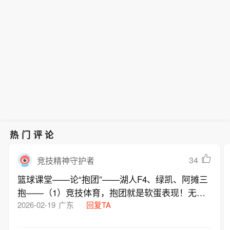
热门评论
34
竞技精神守护者
篮球课堂——论“抱团”——湖人F4、绿凯、阿摊三
抱——（1）竞技体育，抱团就是软蛋表现！无论
怎么洗，“它都是个脏东西”——（2）“因为湖人F
2026-02-19
广东
回复TA
4、绿凯抱团，所以我们也可以抱团”，该逻辑相当