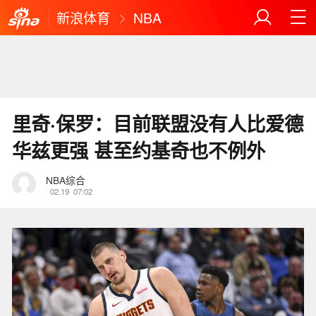
新浪体育
NBA
里奇·保罗：目前联盟没有人比爱德
华兹更强 甚至约基奇也不例外
NBA综合
02.19
07:02