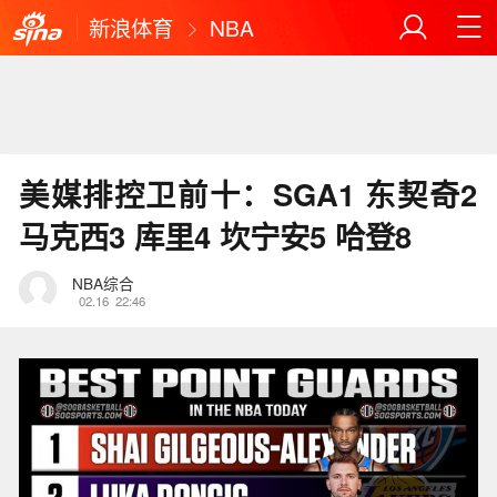
新浪体育
NBA
美媒排控卫前十：SGA1 东契奇2
马克西3 库里4 坎宁安5 哈登8
NBA综合
02.16
22:46