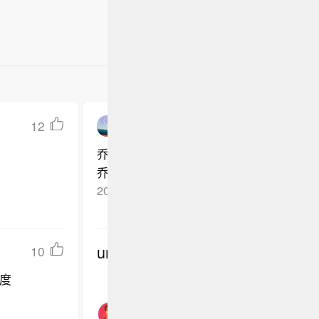
12
豆浆热狗
乔丹要是复出上场随便拿点分 哪怕失误也
乔丹开口相信不少球队会给他个短约 然
2026-02-13
四川
回复TA
undefined
10
度