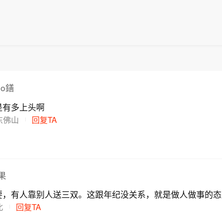
oo鐥
是有多上头啊
东佛山
回复TA
果
要，有人靠别人送三双。这跟年纪没关系，就是做人做事的态
北
回复TA