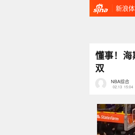
新浪体
懂事！海
双
NBA综合
02.13
15:04