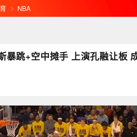
育
NBA
斯暴跳+空中摊手 上演孔融让板 