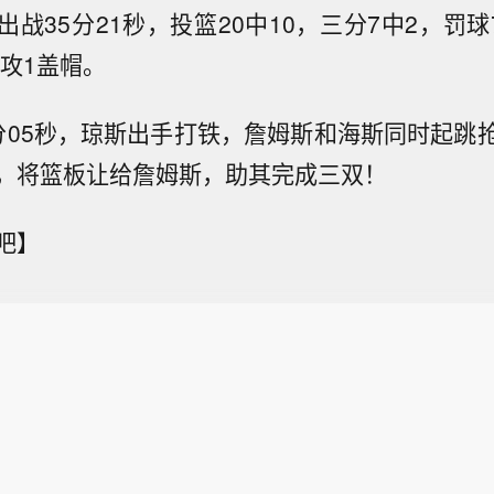
战35分21秒，投篮20中10，三分7中2，罚球
助攻1盖帽。
分05秒，琼斯出手打铁，詹姆斯和海斯同时起跳
，将篮板让给詹姆斯，助其完成三双！
吧】