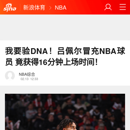
新浪体育
NBA
我要验DNA！吕佩尔冒充NBA球
员 竟获得16分钟上场时间！
NBA综合
02.13
12:33