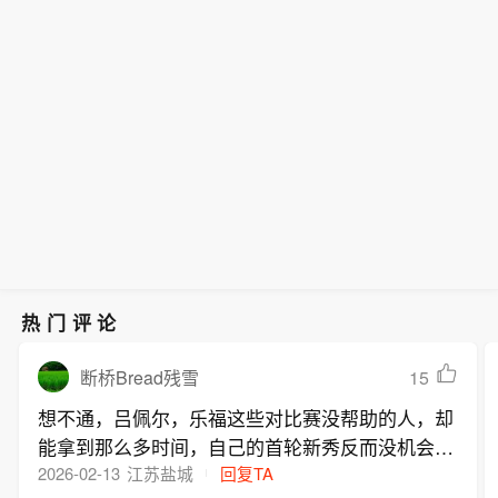
热门评论
15
断桥Bread残雪
想不通，吕佩尔，乐福这些对比赛没帮助的人，却
能拿到那么多时间，自己的首轮新秀反而没机会，
开拓者太保守了
2026-02-13
江苏盐城
回复TA