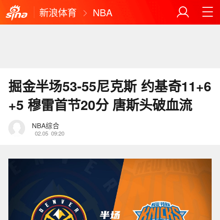
新浪体育
NBA
掘金半场53-55尼克斯 约基奇11+6
+5 穆雷首节20分 唐斯头破血流
NBA综合
02.05
09:20