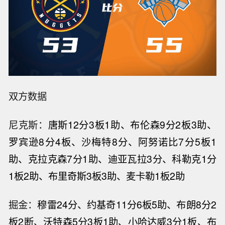
双方数据
尼克斯：
唐斯12分3板1助、布伦森9分2板3助、
罗宾逊8分4板、沙梅特8分、阿努诺比7分5板1
助、克拉克森7分1助、迪亚瓦拉3分、科勒克1分
1板2助、布里奇斯3板3助、麦卡勒1板2助
掘金：
穆雷24分、约基奇11分6板5助、布朗8分2
板2断、沃特森5分3板1助、小哈达威3分1板、布