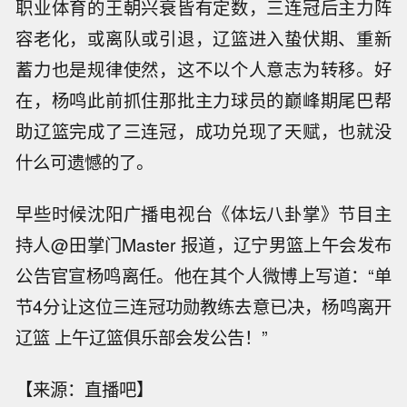
职业体育的王朝兴衰皆有定数，三连冠后主力阵
容老化，或离队或引退，辽篮进入蛰伏期、重新
蓄力也是规律使然，这不以个人意志为转移。好
在，杨鸣此前抓住那批主力球员的巅峰期尾巴帮
助辽篮完成了三连冠，成功兑现了天赋，也就没
什么可遗憾的了。
早些时候沈阳广播电视台《体坛八卦掌》节目主
持人@田掌门Master 报道，辽宁男篮上午会发布
公告官宣杨鸣离任。他在其个人微博上写道：“单
节4分让这位三连冠功勋教练去意已决，杨鸣离开
辽篮 上午辽篮俱乐部会发公告！”
【来源：直播吧】