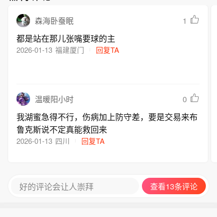
1
森海卧蚕眠
都是站在那儿张嘴要球的主
2026-01-13
福建厦门
回复TA
0
温暖阳小时
我湖蜜急得不行，伤病加上防守差，要是交易来布
鲁克斯说不定真能救回来
2026-01-13
四川
回复TA
好的评论会让人崇拜
查看13条评论