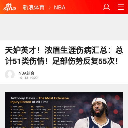
新浪体育
NBA
天妒英才！浓眉生涯伤病汇总：总
计51类伤情！足部伤势反复55次！
NBA综合
01.13
10:20