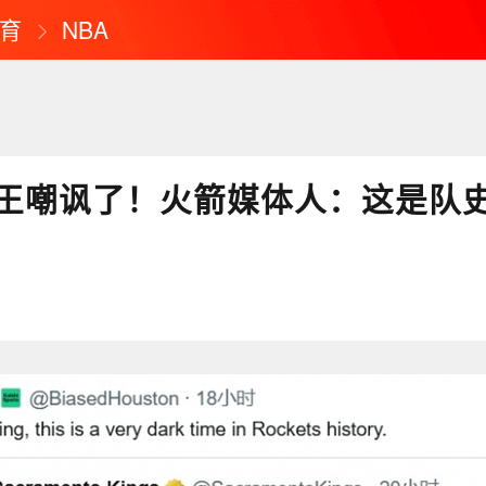
育
NBA
王嘲讽了！火箭媒体人：这是队