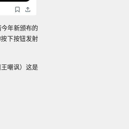
箭今年新颁布的
的按下按钮发射
被国王嘲讽）这是