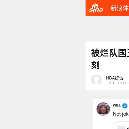
新浪体
被烂队国
刻
NBA综合
01.13
09:20