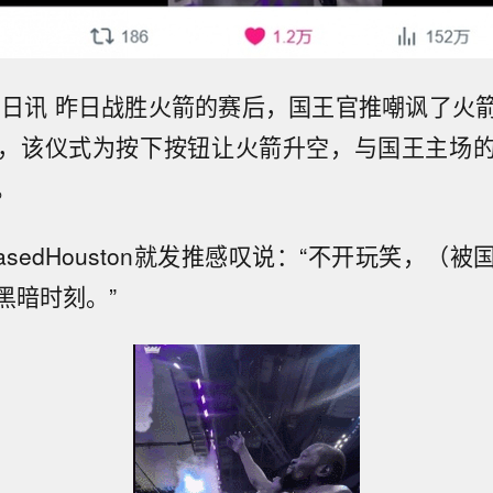
13日讯 昨日战胜火箭的赛后，国王官推嘲讽了火
，该仪式为按下按钮让火箭升空，与国王主场
。
asedHouston就发推感叹说：“不开玩笑，（
黑暗时刻。”