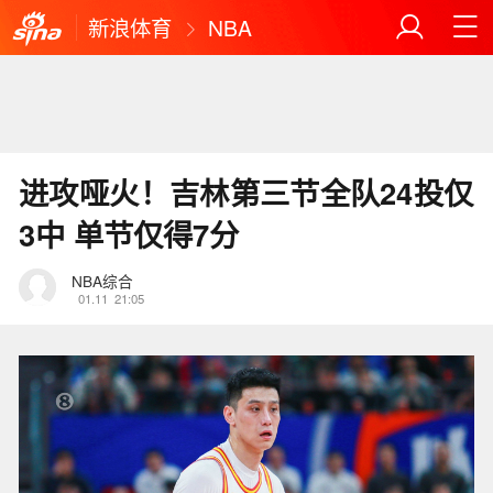
新浪体育
NBA
进攻哑火！吉林第三节全队24投仅
3中 单节仅得7分
NBA综合
01.11
21:05