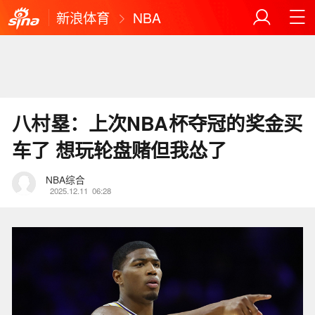
新浪体育
NBA
八村塁：上次NBA杯夺冠的奖金买
车了 想玩轮盘赌但我怂了
NBA综合
2025.12.11
06:28